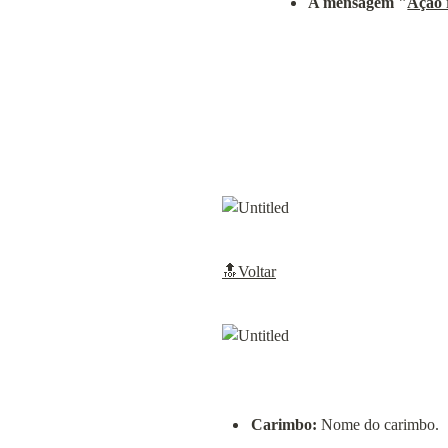
A mensagem "
Ação 
🔝Voltar
Carimbo:
 Nome do carimbo.