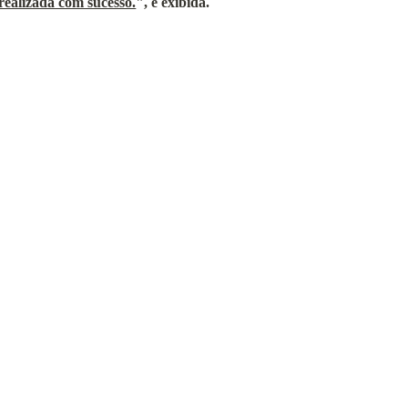
realizada com sucesso.
", é exibida.